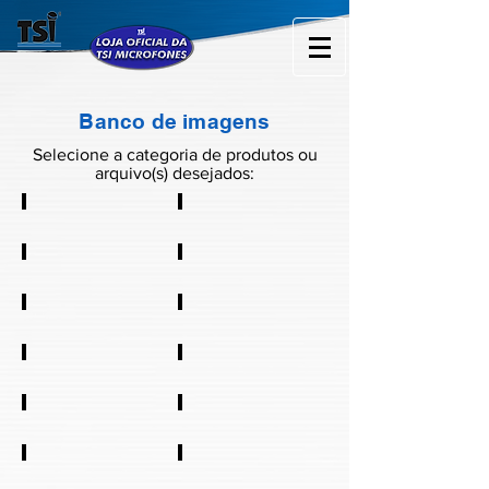
Banco de imagens
Selecione a categoria de produtos ou
arquivo(s) desejados:
Mic com fio
Mic sem fio
Gooseneck
Caixa de som
Auxiliar de voz
Monitor Pessoal
Headphone
Mic. Instrumentos
Headsets
Amplificadores
Segurança
Acessórios