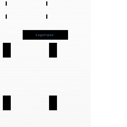
Micro para Live
Mic para Podcast
Recarregáveis
Mesa de som
Logotipos
MI-E
MI-S
MI-A
C3 CORAL