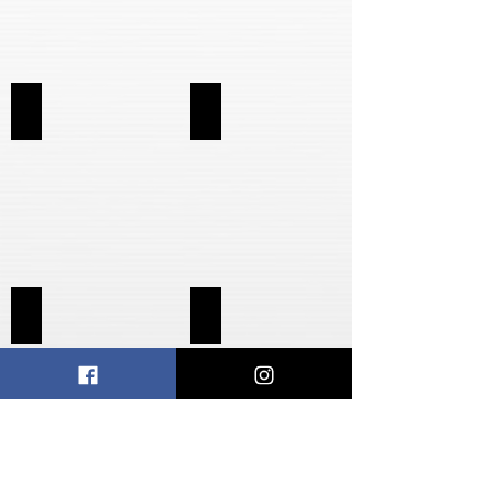
KIT DSM7
8250
8260
8320