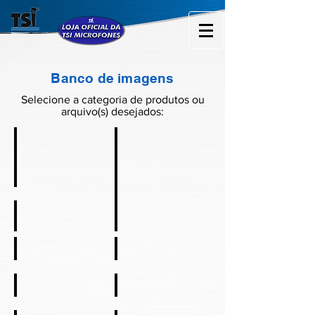
Banco de imagens
Selecione a categoria de produtos ou
arquivo(s) desejados:
Mic com fio
Mic sem fio
Gooseneck
Caixa de som
Auxiliar de voz
Monitor Pessoal
Headphone
Mic. Instrumentos
Headsets
Amplificadores