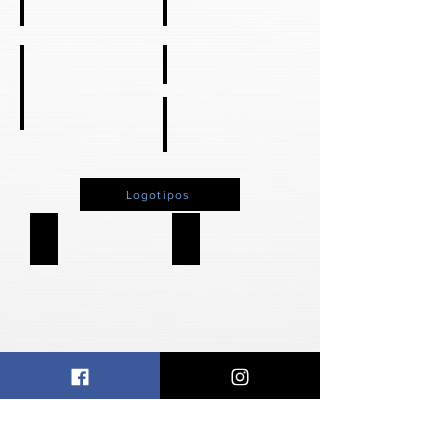
Segurança
Acessórios
Mic para Podcast
Micro para Live
Recarregáveis
Mesa de som
Logotipos
TSI HF 671
TSI 466M