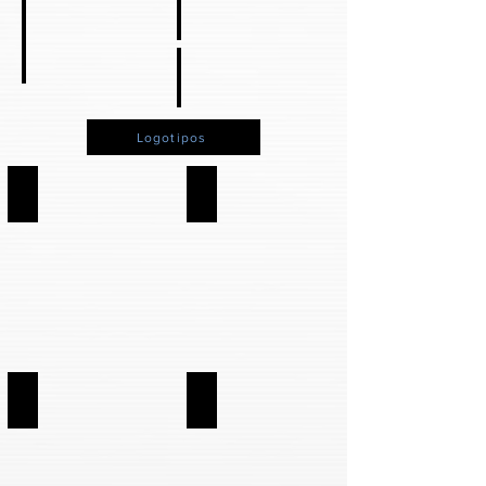
Segurança
Acessórios
Mic para Podcast
Micro para Live
Recarregáveis
Mesa de som
Logotipos
Mic-Live
COMPACT
SÊNIOR
JUMBO