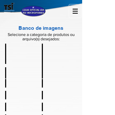
Banco de imagens
Selecione a categoria de produtos ou
arquivo(s) desejados:
Mic com fio
Mic sem fio
Gooseneck
Caixa de som
Auxiliar de voz
Monitor Pessoal
Headphone
Mic. Instrumentos
Headsets
Amplificadores