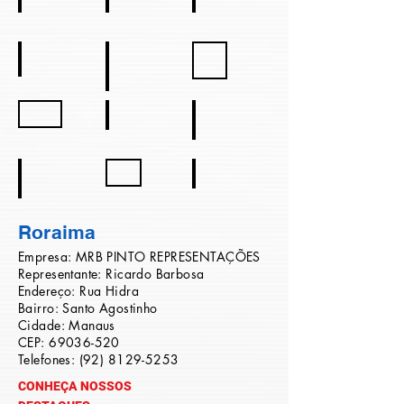
Paraná
Pernambuco
Piauí
Rio de Janeiro
Rio Grande do Sul
Rio Grande do Norte
Rondônia
Roraima
Santa Catarina
Sergipe
Tocantins
São Paulo
Roraima
Empresa: MRB PINTO REPRESENTAÇÕES
Representante: Ricardo Barbosa
Endereço: Rua Hidra
Bairro: Santo Agostinho
Cidade: Manaus
CEP:
69036-520
Telefones:
(92) 8129-5253
CONHEÇA NOSSOS