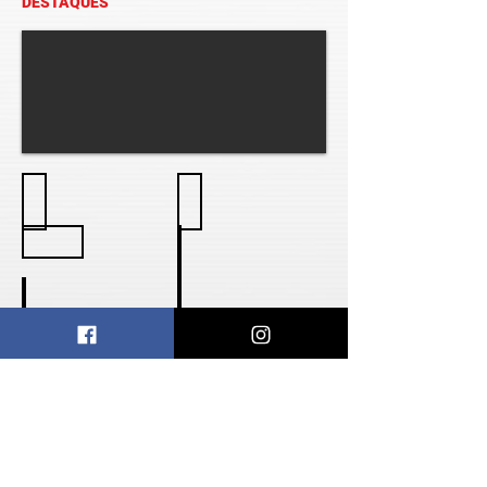
DESTAQUES
Mic com fio
Mic sem fio
Gooseneck
Caixa de som
Auxiliar de voz
Monitor Pessoal
Headphone
Mic. Instrumentos
Headsets
Amplificadores