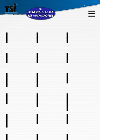
Acre
Alagoas
Amapa
Amazonas
Bahia
Ceará
Goiás
Distrito Federal
Espírito Santo
Maranhão
Mato Grosso
Mato Grosso do Sul
Pará
Paraíba
Minas Gerais