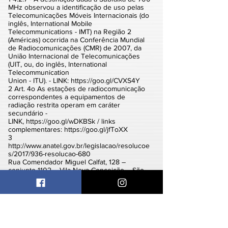
MHz observou a identificação de uso pelas
Telecomunicações Móveis Internacionais (do
inglês, International Mobile
Telecommunications - IMT) na Região 2
(Américas) ocorrida na Conferência Mundial
de Radiocomunicações (CMR) de 2007, da
União Internacional de Telecomunicações
(UIT, ou, do inglês, International
Telecommunication
Union - ITU). - LINK:
https://goo.gl/CVXS4Y
2 Art. 4o As estações de radiocomunicação
correspondentes a equipamentos de
radiação restrita operam em caráter
secundário -
LINK,
https://goo.gl/wDKBSk
/ links
complementares:
https://goo.gl/jfToXX
3
http://www.anatel.gov.br/legislacao/resolucoe
s/2017/936-resolucao-680
Rua Comendador Miguel Calfat, 128 –
conjunto 1102 – Vila Nova Conceição – São
Paulo | SP – Brasil |