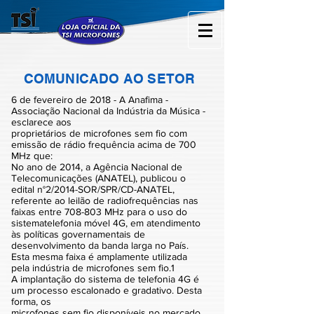
COMUNICADO AO SETOR
6 de fevereiro de 2018 - A Anafima -
Associação Nacional da Indústria da Música -
esclarece aos
proprietários de microfones sem fio com
emissão de rádio frequência acima de 700
MHz que:
No ano de 2014, a Agência Nacional de
Telecomunicações (ANATEL), publicou o
edital n°2/2014-SOR/SPR/CD-ANATEL,
referente ao leilão de radiofrequências nas
faixas entre 708-803 MHz para o uso do
sistematelefonia móvel 4G, em atendimento
às políticas governamentais de
desenvolvimento da banda larga no País.
Esta mesma faixa é amplamente utilizada
pela indústria de microfones sem fio.1
A implantação do sistema de telefonia 4G é
um processo escalonado e gradativo. Desta
forma, os
microfones sem fio disponíveis no mercado,