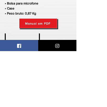
• Bolsa para microfone
• Case
• Peso bruto: 0,87 Kg
Manual em PDF
Mic com fio
Mic sem fio
Gooseneck
Caixa de som
Auxiliar de voz
Monitor Pessoal
Headphone
Mic. Instrumentos
Headsets
Amplificadores
Segurança
Acessórios