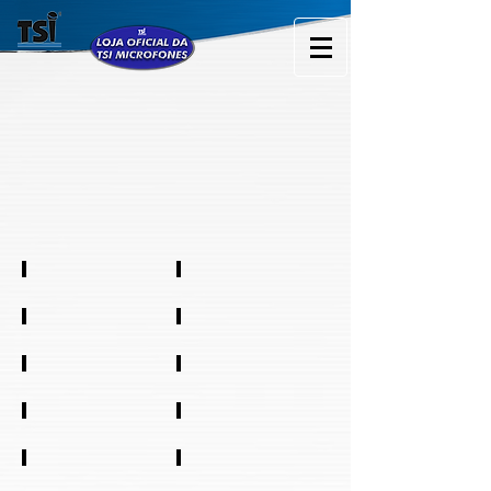
Mic com fio
Mic sem fio
Gooseneck
Caixa de som
Auxiliar de voz
Monitor Pessoal
Headphone
Mic. Instrumentos
Headsets
Amplificadores