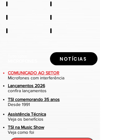
Segurança
Acessórios
Micro para Live
Mic para Podcast
Recarregáveis
Mesa de som
Tudo sobre
NOTÍCIAS
MICROFONES
COMUNICADO AO SETOR
Microfones com interferência
Lançamentos 2026
confira lançamentos
TSI comemorando 35 anos
Desde 1991
Assistência Técnica
Veja os benefícios
TSI na Music Show
Veja como foi